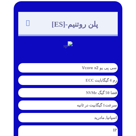
پلن
روتنیم
-[ES]
سی پی یو Vcore x2
رم 4 گیگابایت ECC
فضا 50 گیگ NVMe
سرعت1 گیگابیت در ثانیه
اسپانیا, مادرید
IP