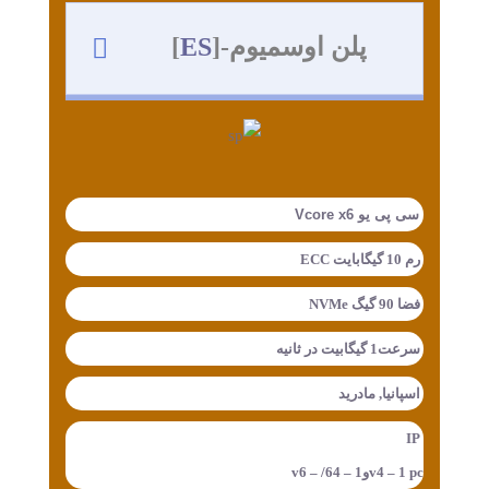
پلن اوسمیوم-[
ES
]
سی پی یو Vcore x6
رم 10 گیگابایت ECC
فضا 90 گیگ NVMe
سرعت1 گیگابیت در ثانیه
اسپانیا, مادرید
IP
v4 – 1 pcوv6 – /64 – 1