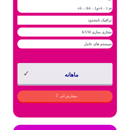
v4 – 1 pcوv6 – /64 – 1
ترافیک
نامحدود
مجازی سازی
KVM
سیستم های عامل
ماهانه
سفارش آنی