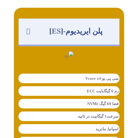
پلن ایریدیوم-[
ES
]
سی پی یو Vcore x4
رم 6 گیگابایت ECC
فضا 60 گیگ NVMe
سرعت1 گیگابیت در ثانیه
اسپانیا, مادرید