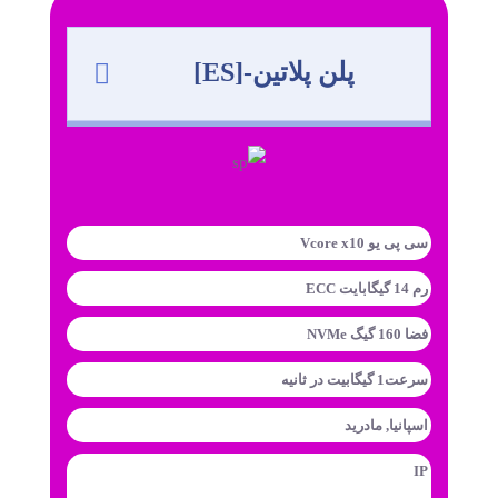
پلن پلاتین-[ES]
سی پی یو Vcore x10
رم 14 گیگابایت ECC
فضا 160 گیگ NVMe
سرعت1 گیگابیت در ثانیه
اسپانیا, مادرید
IP