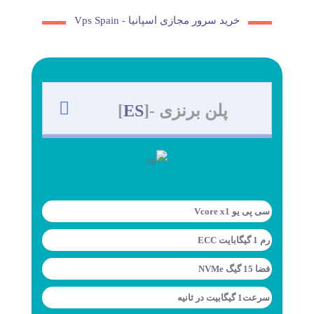
خرید سرور مجازی اسپانیا - Vps Spain
پلن
برنزی
-[
ES
]
سی پی یو Vcore x1
رم 1 گیگابایت ECC
فضا 15 گیگ NVMe
سرعت1 گیگابیت در ثانیه