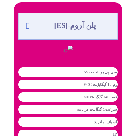
پلن آروم-[ES]
سی پی یو Vcore x8
رم 12 گیگابایت ECC
فضا 140 گیگ NVMe
سرعت1 گیگابیت در ثانیه
اسپانیا, مادرید
IP