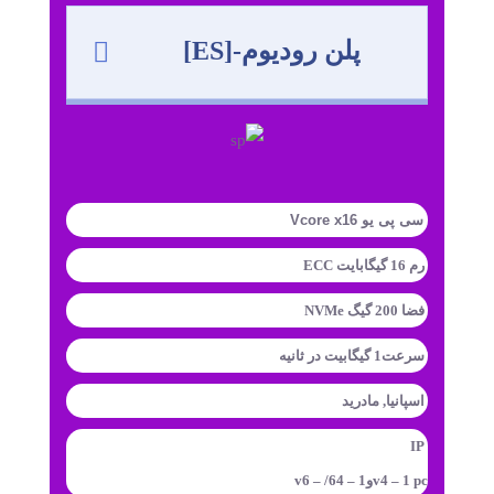
پلن رودیوم-[ES]
سی پی یو Vcore x16
رم 16 گیگابایت ECC
فضا 200 گیگ NVMe
سرعت1 گیگابیت در ثانیه
اسپانیا, مادرید
IP
v4 – 1 pcوv6 – /64 – 1