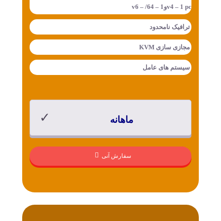
v4 – 1 pcوv6 – /64 – 1
ترافیک
نامحدود
مجازی سازی
KVM
سیستم های عامل
ماهانه
سفارش آنی