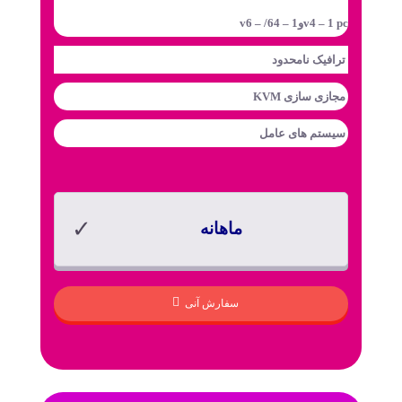
v4 – 1 pcوv6 – /64 – 1
ترافیک
نامحدود
مجازی سازی
KVM
سیستم های عامل
ماهانه
سفارش آنی