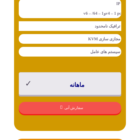
IP
v4 – 1 pcوv6 – /64 – 1
ترافیک
نامحدود
مجازی سازی
KVM
سیستم های عامل
ماهانه
سفارش آنی