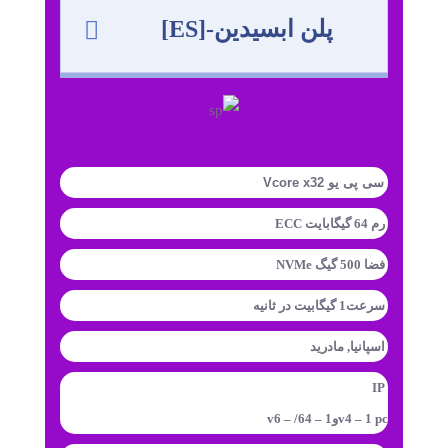
پلن ابسیدین-[ES]
سی پی یو Vcore x32
رم 64 گیگابایت ECC
فضا 500 گیگ NVMe
سرعت1 گیگابیت در ثانیه
اسپانیا, مادرید
IP
v4 – 1 pcوv6 – /64 – 1