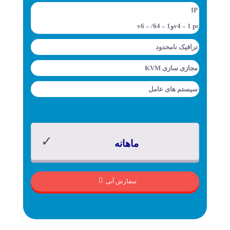
IP
v4 – 1 pcوv6 – /64 – 1
ترافیک
نامحدود
مجازی سازی
KVM
سیستم های عامل
ماهانه
سفارش آنی