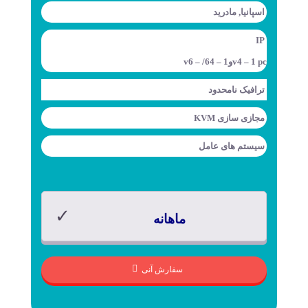
اسپانیا, مادرید
IP
v4 – 1 pcوv6 – /64 – 1
ترافیک
نامحدود
مجازی سازی
KVM
سیستم های عامل
ماهانه
سفارش آنی