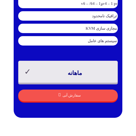
v4 – 1 pcوv6 – /64 – 1
ترافیک
نامحدود
مجازی سازی
KVM
سیستم های عامل
ماهانه
سفارش آنی