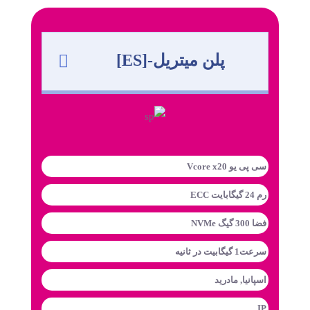
پلن میتریل-[ES]
سی پی یو Vcore x20
رم 24 گیگابایت ECC
فضا 300 گیگ NVMe
سرعت1 گیگابیت در ثانیه
اسپانیا, مادرید
IP