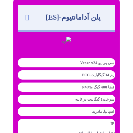
پلن آدامانتیوم-[ES]
سی پی یو Vcore x24
رم 34 گیگابایت ECC
فضا 400 گیگ NVMe
سرعت1 گیگابیت در ثانیه
اسپانیا, مادرید
IP
v4 – 1 pcوv6 – /64 – 1