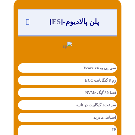
پلن پالادیوم-[
ES
]
سی پی یو Vcore x4
رم 8 گیگابایت ECC
فضا 80 گیگ NVMe
سرعت1 گیگابیت در ثانیه
اسپانیا, مادرید
IP