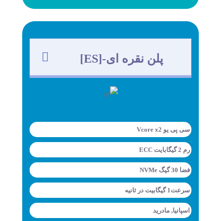
پلن
نقره ای
-[ES]
سی پی یو Vcore x2
رم 2 گیگابایت ECC
فضا 30 گیگ NVMe
سرعت1 گیگابیت در ثانیه
اسپانیا, مادرید