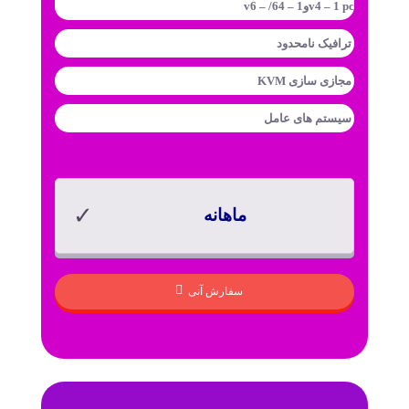
v4 – 1 pcوv6 – /64 – 1
ترافیک
نامحدود
مجازی سازی
KVM
سیستم های عامل
ماهانه
سفارش آنی